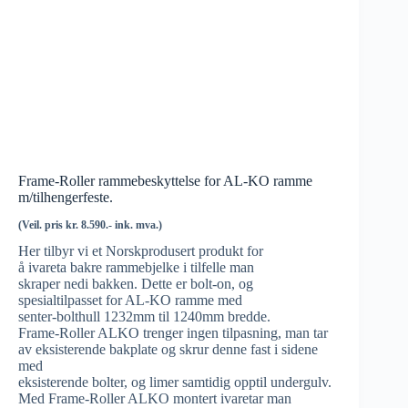
Frame-Roller rammebeskyttelse for AL-KO ramme
m/tilhengerfeste.
(Veil. pris kr. 8.590.- ink. mva.)
Her tilbyr vi et Norskprodusert produkt for
å ivareta bakre rammebjelke i tilfelle man
skraper nedi bakken. Dette er bolt-on, og
spesialtilpasset for AL-KO ramme med
senter-bolthull 1232mm til 1240mm bredde.
Frame-Roller ALKO trenger ingen tilpasning, man tar
av eksisterende bakplate og skrur denne fast i sidene
med
eksisterende bolter, og limer samtidig opptil undergulv.
Med Frame-Roller ALKO montert ivaretar man