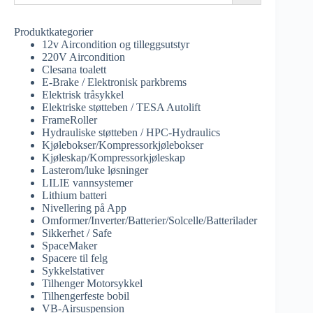
Produktkategorier
12v Aircondition og tilleggsutstyr
220V Aircondition
Clesana toalett
E-Brake / Elektronisk parkbrems
Elektrisk tråsykkel
Elektriske støtteben / TESA Autolift
FrameRoller
Hydrauliske støtteben / HPC-Hydraulics
Kjølebokser/Kompressorkjølebokser
Kjøleskap/Kompressorkjøleskap
Lasterom/luke løsninger
LILIE vannsystemer
Lithium batteri
Nivellering på App
Omformer/Inverter/Batterier/Solcelle/Batterilader
Sikkerhet / Safe
SpaceMaker
Spacere til felg
Sykkelstativer
Tilhenger Motorsykkel
Tilhengerfeste bobil
VB-Airsuspension