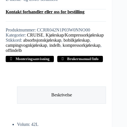
Kontakt forhandler eller oss for bestilling
Produktnummer:
CCRR042N1P03W0NNO00
Kategorier:
CRUISE
,
Kjøleskap/Kompressorkjøleskap
Stikkord:
absorbsjonskjøleskap
,
bobilkjøleskap
,
campingvognkjøleskap
,
indelb
,
kompressorkjøleskap
,
offindelb
Monteringsanvisning
Brukermanual/Info
Beskrivelse
Volum: 42L