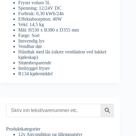
Fryser volum 5L
Spenning: 12/24V DC
Forbruk: 0,30 kWh/24h
Effektabsorption: 40W
Vekt: 14,5 kg
Mål: H530 x B380 x D355 mm
Farge: Sort
Innvendig lys
Vendbar dør
Håndtak med lås (sikrer ventilation ved lukket
kjøleskap)
Strømbesparende
Innbygget fryser
R134 kjølemiddel
Produktkategorier
12v Aircondition og tilleggsutstyr