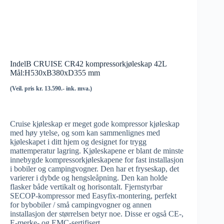
IndelB CRUISE CR42 kompressorkjøleskap 42L
Mål:H530xB380xD355 mm
(Veil. pris kr. 13.590.- ink. mva.)
Cruise kjøleskap er meget gode kompressor kjøleskap
med høy ytelse, og som kan sammenlignes med
kjøleskapet i ditt hjem og designet for trygg
mattemperatur lagring. Kjøleskapene er blant de minste
innebygde kompressorkjøleskapene for fast installasjon
i bobiler og campingvogner. Den har et fryseskap, det
varierer i dybde og hengsleåpning. Den kan holde
flasker både vertikalt og horisontalt. Fjernstyrbar
SECOP-kompressor med Easyfix-montering, perfekt
for bybobiler / små campingvogner og annen
installasjon der størrelsen betyr noe. Disse er også CE-,
E-merke- og EMC-sertifisert.