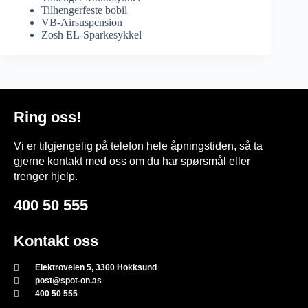
Tilhengerfeste bobil
VB-Airsuspension
Zosh EL-Sparkesykkel
Ring oss!
Vi er tilgjengelig på telefon hele åpningstiden, så ta
gjerne kontakt med oss om du har spørsmål eller
trenger hjelp.
400 50 555
Kontakt oss
Elektroveien 5, 3300 Hokksund
post@spot-on.as
400 50 555