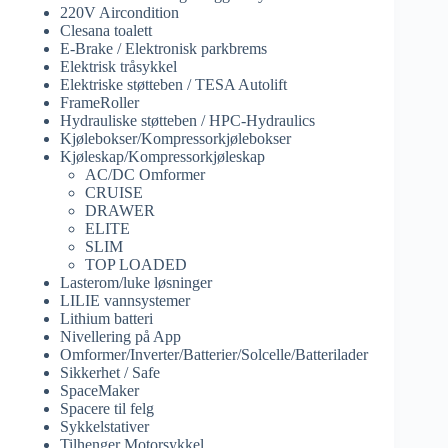
220V Aircondition
Clesana toalett
E-Brake / Elektronisk parkbrems
Elektrisk tråsykkel
Elektriske støtteben / TESA Autolift
FrameRoller
Hydrauliske støtteben / HPC-Hydraulics
Kjølebokser/Kompressorkjølebokser
Kjøleskap/Kompressorkjøleskap
AC/DC Omformer
CRUISE
DRAWER
ELITE
SLIM
TOP LOADED
Lasterom/luke løsninger
LILIE vannsystemer
Lithium batteri
Nivellering på App
Omformer/Inverter/Batterier/Solcelle/Batterilader
Sikkerhet / Safe
SpaceMaker
Spacere til felg
Sykkelstativer
Tilhenger Motorsykkel