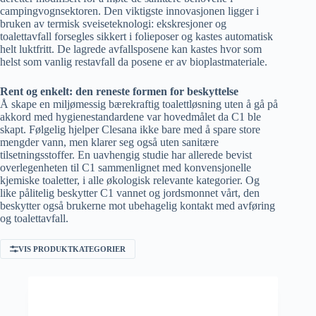
campingvognsektoren. Den viktigste innovasjonen ligger i
bruken av termisk sveiseteknologi: ekskresjoner og
toalettavfall forsegles sikkert i folieposer og kastes automatisk
helt luktfritt. De lagrede avfallsposene kan kastes hvor som
helst som vanlig restavfall da posene er av bioplastmateriale.
Rent og enkelt: den reneste formen for beskyttelse
Å skape en miljømessig bærekraftig toalettløsning uten å gå på
akkord med hygienestandardene var hovedmålet da C1 ble
skapt. Følgelig hjelper Clesana ikke bare med å spare store
mengder vann, men klarer seg også uten sanitære
tilsetningsstoffer. En uavhengig studie har allerede bevist
overlegenheten til C1 sammenlignet med konvensjonelle
kjemiske toaletter, i alle økologisk relevante kategorier. Og
like pålitelig beskytter C1 vannet og jordsmonnet vårt, den
beskytter også brukerne mot ubehagelig kontakt med avføring
og toalettavfall.
VIS PRODUKTKATEGORIER