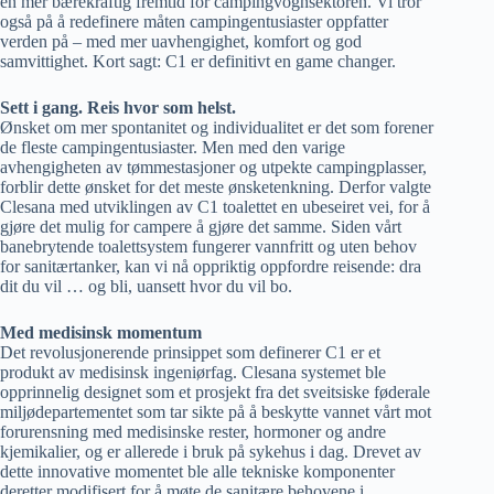
en mer bærekraftig fremtid for campingvognsektoren. Vi tror
også på å redefinere måten campingentusiaster oppfatter
verden på – med mer uavhengighet, komfort og god
samvittighet. Kort sagt: C1 er definitivt en game changer.
Sett i gang. Reis hvor som helst.
Ønsket om mer spontanitet og individualitet er det som forener
de fleste campingentusiaster. Men med den varige
avhengigheten av tømmestasjoner og utpekte campingplasser,
forblir dette ønsket for det meste ønsketenkning. Derfor valgte
Clesana med utviklingen av C1 toalettet en ubeseiret vei, for å
gjøre det mulig for campere å gjøre det samme. Siden vårt
banebrytende toalettsystem fungerer vannfritt og uten behov
for sanitærtanker, kan vi nå oppriktig oppfordre reisende: dra
dit du vil … og bli, uansett hvor du vil bo.
Med medisinsk momentum
Det revolusjonerende prinsippet som definerer C1 er et
produkt av medisinsk ingeniørfag. Clesana systemet ble
opprinnelig designet som et prosjekt fra det sveitsiske føderale
miljødepartementet som tar sikte på å beskytte vannet vårt mot
forurensning med medisinske rester, hormoner og andre
kjemikalier, og er allerede i bruk på sykehus i dag. Drevet av
dette innovative momentet ble alle tekniske komponenter
deretter modifisert for å møte de sanitære behovene i