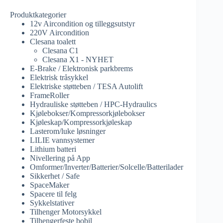
Produktkategorier
12v Aircondition og tilleggsutstyr
220V Aircondition
Clesana toalett
Clesana C1
Clesana X1 - NYHET
E-Brake / Elektronisk parkbrems
Elektrisk tråsykkel
Elektriske støtteben / TESA Autolift
FrameRoller
Hydrauliske støtteben / HPC-Hydraulics
Kjølebokser/Kompressorkjølebokser
Kjøleskap/Kompressorkjøleskap
Lasterom/luke løsninger
LILIE vannsystemer
Lithium batteri
Nivellering på App
Omformer/Inverter/Batterier/Solcelle/Batterilader
Sikkerhet / Safe
SpaceMaker
Spacere til felg
Sykkelstativer
Tilhenger Motorsykkel
Tilhengerfeste bobil