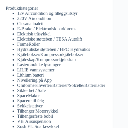
Produktkategorier
12v Aircondition og tilleggsutstyr
220V Aircondition
Clesana toalett
E-Brake / Elektronisk parkbrems
Elektrisk tråsykkel
Elektriske støtteben / TESA Autolift
FrameRoller
Hydrauliske støtteben / HPC-Hydraulics
Kjølebokser/Kompressorkjølebokser
Kjøleskap/Kompressorkjøleskap
Lasterom/luke løsninger
LILIE vannsystemer
Lithium batteri
Nivellering på App
Omformer/Inverter/Batterier/Solcelle/Batterilader
Sikkerhet / Safe
SpaceMaker
Spacere til felg
Sykkelstativer
Tilhenger Motorsykkel
Tilhengerfeste bobil
VB-Airsuspension
Zosh EL-Sparkesykkel