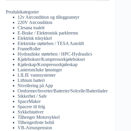
Produktkategorier
12v Aircondition og tilleggsutstyr
220V Aircondition
Clesana toalett
E-Brake / Elektronisk parkbrems
Elektrisk tråsykkel
Elektriske støtteben / TESA Autolift
FrameRoller
Hydrauliske støtteben / HPC-Hydraulics
Kjølebokser/Kompressorkjølebokser
Kjøleskap/Kompressorkjøleskap
Lasterom/luke løsninger
LILIE vannsystemer
Lithium batteri
Nivellering på App
Omformer/Inverter/Batterier/Solcelle/Batterilader
Sikkerhet / Safe
SpaceMaker
Spacere til felg
Sykkelstativer
Tilhenger Motorsykkel
Tilhengerfeste bobil
VB-Airsuspension