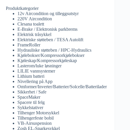
Produktkategorier
12v Aircondition og tilleggsutstyr
220V Aircondition
Clesana toalett
E-Brake / Elektronisk parkbrems
Elektrisk tråsykkel
Elektriske støtteben / TESA Autolift
FrameRoller
Hydrauliske støtteben / HPC-Hydraulics
Kjølebokser/Kompressorkjølebokser
Kjøleskap/Kompressorkjøleskap
Lasterom/luke løsninger
LILIE vannsystemer
Lithium batteri
Nivellering på App
Omformer/Inverter/Batterier/Solcelle/Batterilader
Sikkerhet / Safe
SpaceMaker
Spacere til felg
Sykkelstativer
Tilhenger Motorsykkel
Tilhengerfeste bobil
VB-Airsuspension
Zosh EL-Sparkesykkel