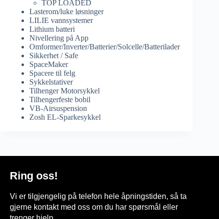
TOP LOADED
Lasterom/luke løsninger
LILIE vannsystemer
Lithium batteri
Nivellering på App
Omformer/Inverter/Batterier/Solcelle/Batterilader
Sikkerhet / Safe
SpaceMaker
Spacere til felg
Sykkelstativer
Tilhenger Motorsykkel
Tilhengerfeste bobil
VB-Airsuspension
Zosh EL-Sparkesykkel
Ring oss!
Vi er tilgjengelig på telefon hele åpningstiden, så ta
gjerne kontakt med oss om du har spørsmål eller
trenger hjelp.