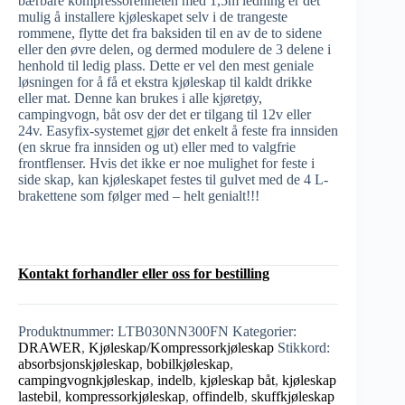
bærbare kompressorenheten med 1,5m ledning er det
mulig å installere kjøleskapet selv i de trangeste
rommene, flytte det fra baksiden til en av de to sidene
eller den øvre delen, og dermed modulere de 3 delene i
henhold til ledig plass. Dette er vel den mest geniale
løsningen for å få et ekstra kjøleskap til kaldt drikke
eller mat. Denne kan brukes i alle kjøretøy,
campingvogn, båt osv der det er tilgang til 12v eller
24v. Easyfix-systemet gjør det enkelt å feste fra innsiden
(en skrue fra innsiden og ut) eller med to valgfrie
frontflenser. Hvis det ikke er noe mulighet for feste i
side skap, kan kjøleskapet festes til gulvet med de 4 L-
brakettene som følger med – helt genialt!!!
Kontakt forhandler eller oss for bestilling
Produktnummer:
LTB030NN300FN
Kategorier:
DRAWER
,
Kjøleskap/Kompressorkjøleskap
Stikkord:
absorbsjonskjøleskap
,
bobilkjøleskap
,
campingvognkjøleskap
,
indelb
,
kjøleskap båt
,
kjøleskap
lastebil
,
kompressorkjøleskap
,
offindelb
,
skuffkjøleskap