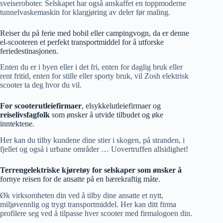
sveiseroboter. Selskapet har også anskaffet en toppmoderne
tunnelvaskemaskin for klargjøring av deler før maling.
Reiser du på ferie med bobil eller campingvogn, da er denne
el-scooteren et perfekt transportmiddel for å utforske
feriedestinasjonen.
Enten du er i byen eller i det fri, enten for daglig bruk eller
rent fritid, enten for stille eller sporty bruk, vil Zosh elektrisk
scooter ta deg hvor du vil.
For scooterutleiefirmaer
, elsykkelutleiefirmaer og
reiselivsfagfolk
som ønsker å utvide tilbudet og øke
inntektene.
Her kan du tilby kundene dine stier i skogen, på stranden, i
fjellet og også i urbane områder … Uovertruffen allsidighet!
Terrengelektriske kjøretøy for selskaper som ønsker å
fornye reisen for de ansatte på en bærekraftig måte.
Øk virksomheten din ved å tilby dine ansatte et nytt,
miljøvennlig og trygt transportmiddel. Her kan ditt firma
profilere seg ved å tilpasse hver scooter med firmalogoen din.