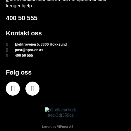
trenger hjelp.
400 50 555
Kontakt oss
Elektroveien 5, 3300 Hokksund
post@spot-on.as
400 50 555
Følg oss
Levert av VIPnett AS