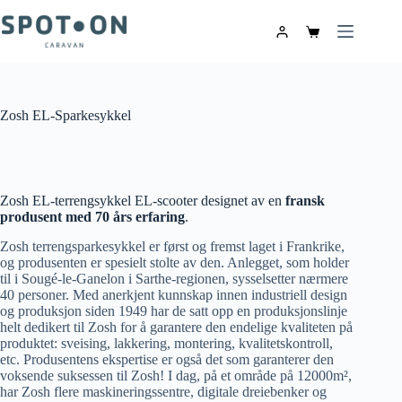
Zosh EL-Sparkesykkel
Zosh EL-terrengsykkel EL-scooter designet av en
fransk
produsent med 70 års erfaring
.
Zosh terrengsparkesykkel er først og fremst laget i Frankrike,
og produsenten er spesielt stolte av den. Anlegget, som holder
til i Sougé-le-Ganelon i Sarthe-regionen, sysselsetter nærmere
40 personer. Med anerkjent kunnskap innen industriell design
og produksjon siden 1949 har de satt opp en produksjonslinje
helt dedikert til Zosh for å garantere den endelige kvaliteten på
produktet: sveising, lakkering, montering, kvalitetskontroll,
etc. Produsentens ekspertise er også det som garanterer den
voksende suksessen til Zosh! I dag, på et område på 12000m²,
har Zosh flere maskineringssentre, digitale dreiebenker og