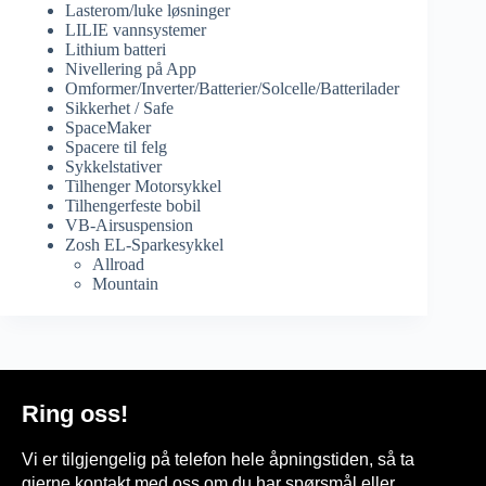
Lasterom/luke løsninger
LILIE vannsystemer
Lithium batteri
Nivellering på App
Omformer/Inverter/Batterier/Solcelle/Batterilader
Sikkerhet / Safe
SpaceMaker
Spacere til felg
Sykkelstativer
Tilhenger Motorsykkel
Tilhengerfeste bobil
VB-Airsuspension
Zosh EL-Sparkesykkel
Allroad
Mountain
Ring oss!
Vi er tilgjengelig på telefon hele åpningstiden, så ta
gjerne kontakt med oss om du har spørsmål eller