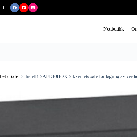
nd
Nettbutikk
Om
het / Safe
IndelB SAFE10BOX Sikkerhets safe for lagring av verd