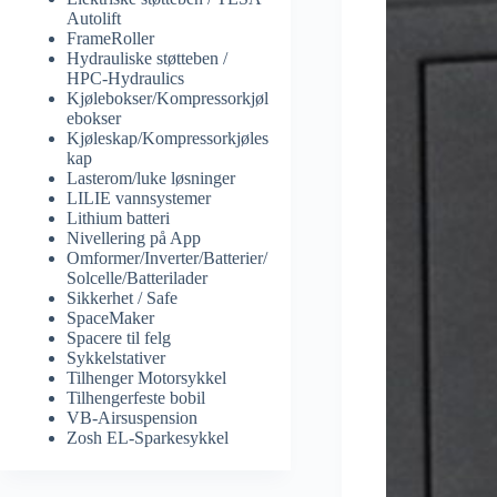
Autolift
FrameRoller
Hydrauliske støtteben /
HPC-Hydraulics
Kjølebokser/Kompressorkjøl
ebokser
Kjøleskap/Kompressorkjøles
kap
Lasterom/luke løsninger
LILIE vannsystemer
Lithium batteri
Nivellering på App
Omformer/Inverter/Batterier/
Solcelle/Batterilader
Sikkerhet / Safe
SpaceMaker
Spacere til felg
Sykkelstativer
Tilhenger Motorsykkel
Tilhengerfeste bobil
VB-Airsuspension
Zosh EL-Sparkesykkel