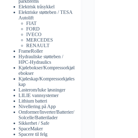
parkbrems
Elektrisk tråsykkel
Elektriske støtteben / TESA
Autolift
FIAT
FORD
IVECO
MERCEDES
RENAULT
FrameRoller
Hydrauliske støtteben /
HPC-Hydraulics
Kjølebokser/Kompressorkjøl
ebokser
Kjøleskap/Kompressorkjøles
kap
Lasterom/luke løsninger
LILIE vannsystemer
Lithium batteri
Nivellering på App
Omformer/Inverter/Batterier/
Solcelle/Batterilader
Sikkerhet / Safe
SpaceMaker
Spacere til felg