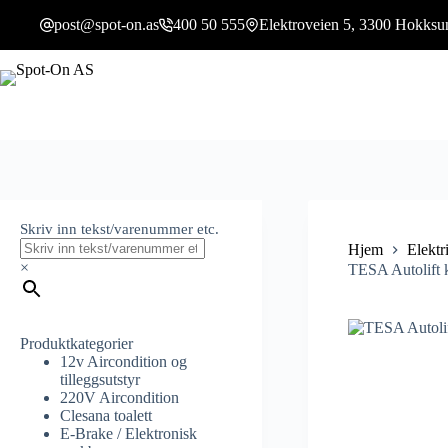
post@spot-on.as
400 50 555
Elektroveien 5, 3300 Hokksu
Skriv inn tekst/varenummer etc.
Hjem
Elektr
×
TESA Autolift
Produktkategorier
12v Aircondition og
tilleggsutstyr
220V Aircondition
Clesana toalett
E-Brake / Elektronisk