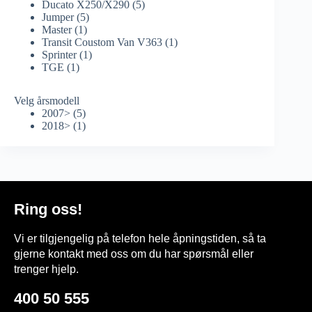
Ducato X250/X290
(5)
Jumper
(5)
Master
(1)
Transit Coustom Van V363
(1)
Sprinter
(1)
TGE
(1)
Velg årsmodell
2007>
(5)
2018>
(1)
Ring oss!
Vi er tilgjengelig på telefon hele åpningstiden, så ta
gjerne kontakt med oss om du har spørsmål eller
trenger hjelp.
400 50 555