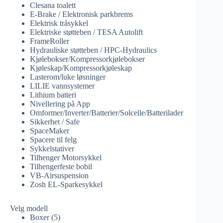
Clesana toalett
E-Brake / Elektronisk parkbrems
Elektrisk tråsykkel
Elektriske støtteben / TESA Autolift
FrameRoller
Hydrauliske støtteben / HPC-Hydraulics
Kjølebokser/Kompressorkjølebokser
Kjøleskap/Kompressorkjøleskap
Lasterom/luke løsninger
LILIE vannsystemer
Lithium batteri
Nivellering på App
Omformer/Inverter/Batterier/Solcelle/Batterilader
Sikkerhet / Safe
SpaceMaker
Spacere til felg
Sykkelstativer
Tilhenger Motorsykkel
Tilhengerfeste bobil
VB-Airsuspension
Zosh EL-Sparkesykkel
Velg modell
Boxer
(5)