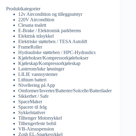
Produktkategorier
12v Aircondition og tilleggsutstyr
220V Aircondition
Clesana toalett
E-Brake / Elektronisk parkbrems
Elektrisk tråsykkel
Elektriske støtteben / TESA Autolift
FrameRoller
Hydrauliske støtteben / HPC-Hydraulics
Kjølebokser/Kompressorkjølebokser
Kjøleskap/Kompressorkjøleskap
Lasterom/luke løsninger
LILIE vannsystemer
Lithium batteri
Nivellering på App
Omformer/Inverter/Batterier/Solcelle/Batterilader
Sikkerhet / Safe
SpaceMaker
Spacere til felg
Sykkelstativer
Tilhenger Motorsykkel
Tilhengerfeste bobil
VB-Airsuspension
Zosh EL-Sparkesykkel