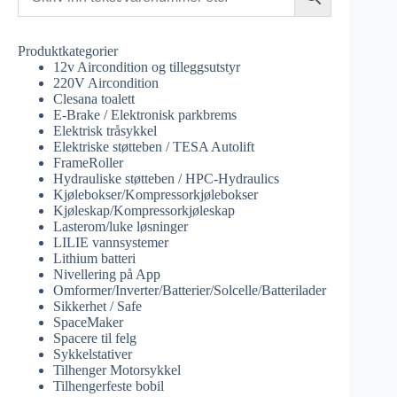
Produktkategorier
12v Aircondition og tilleggsutstyr
220V Aircondition
Clesana toalett
E-Brake / Elektronisk parkbrems
Elektrisk tråsykkel
Elektriske støtteben / TESA Autolift
FrameRoller
Hydrauliske støtteben / HPC-Hydraulics
Kjølebokser/Kompressorkjølebokser
Kjøleskap/Kompressorkjøleskap
Lasterom/luke løsninger
LILIE vannsystemer
Lithium batteri
Nivellering på App
Omformer/Inverter/Batterier/Solcelle/Batterilader
Sikkerhet / Safe
SpaceMaker
Spacere til felg
Sykkelstativer
Tilhenger Motorsykkel
Tilhengerfeste bobil