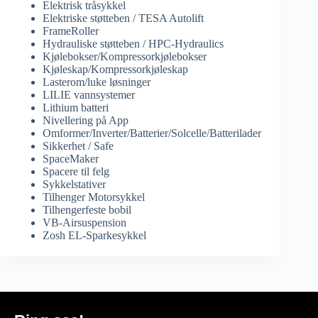
Elektrisk tråsykkel
Elektriske støtteben / TESA Autolift
FrameRoller
Hydrauliske støtteben / HPC-Hydraulics
Kjølebokser/Kompressorkjølebokser
Kjøleskap/Kompressorkjøleskap
Lasterom/luke løsninger
LILIE vannsystemer
Lithium batteri
Nivellering på App
Omformer/Inverter/Batterier/Solcelle/Batterilader
Sikkerhet / Safe
SpaceMaker
Spacere til felg
Sykkelstativer
Tilhenger Motorsykkel
Tilhengerfeste bobil
VB-Airsuspension
Zosh EL-Sparkesykkel