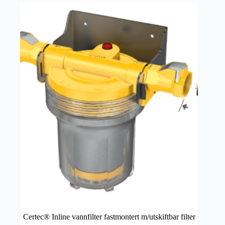
Certec® Inline vannfilter fastmontert m/utskiftbar filter