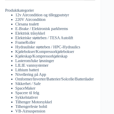
Produktkategorier
12v Aircondition og tilleggsutstyr
220V Aircondition
Clesana toalett
E-Brake / Elektronisk parkbrems
Elektrisk tråsykkel
Elektriske støtteben / TESA Autolift
FrameRoller
Hydrauliske støtteben / HPC-Hydraulics
Kjølebokser/Kompressorkjølebokser
Kjøleskap/Kompressorkjøleskap
Lasterom/luke løsninger
LILIE vannsystemer
Lithium batteri
Nivellering på App
Omformer/Inverter/Batterier/Solcelle/Batterilader
Sikkerhet / Safe
SpaceMaker
Spacere til felg
Sykkelstativer
Tilhenger Motorsykkel
Tilhengerfeste bobil
VB-Airsuspension