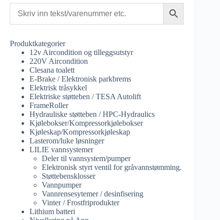
Produktkategorier
12v Aircondition og tilleggsutstyr
220V Aircondition
Clesana toalett
E-Brake / Elektronisk parkbrems
Elektrisk tråsykkel
Elektriske støtteben / TESA Autolift
FrameRoller
Hydrauliske støtteben / HPC-Hydraulics
Kjølebokser/Kompressorkjølebokser
Kjøleskap/Kompressorkjøleskap
Lasterom/luke løsninger
LILIE vannsystemer
Deler til vannsystem/pumper
Elektronisk styrt ventil for gråvannstømming.
Støttebensklosser
Vannpumper
Vannrensesytemer / desinfisering
Vinter / Frostfriprodukter
Lithium batteri