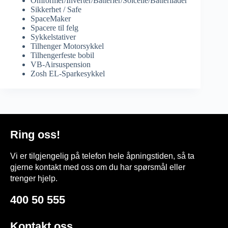
Omformer/Inverter/Batterier/Solcelle/Batterilader
Sikkerhet / Safe
SpaceMaker
Spacere til felg
Sykkelstativer
Tilhenger Motorsykkel
Tilhengerfeste bobil
VB-Airsuspension
Zosh EL-Sparkesykkel
Ring oss!
Vi er tilgjengelig på telefon hele åpningstiden, så ta
gjerne kontakt med oss om du har spørsmål eller
trenger hjelp.
400 50 555
Kontakt oss