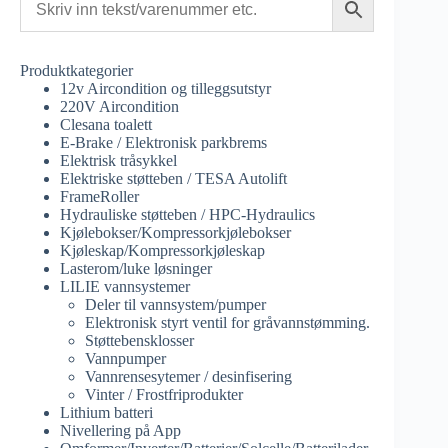
Produktkategorier
12v Aircondition og tilleggsutstyr
220V Aircondition
Clesana toalett
E-Brake / Elektronisk parkbrems
Elektrisk tråsykkel
Elektriske støtteben / TESA Autolift
FrameRoller
Hydrauliske støtteben / HPC-Hydraulics
Kjølebokser/Kompressorkjølebokser
Kjøleskap/Kompressorkjøleskap
Lasterom/luke løsninger
LILIE vannsystemer
Deler til vannsystem/pumper
Elektronisk styrt ventil for gråvannstømming.
Støttebensklosser
Vannpumper
Vannrensesytemer / desinfisering
Vinter / Frostfriprodukter
Lithium batteri
Nivellering på App