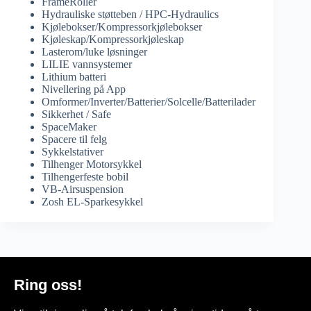
FrameRoller
Hydrauliske støtteben / HPC-Hydraulics
Kjølebokser/Kompressorkjølebokser
Kjøleskap/Kompressorkjøleskap
Lasterom/luke løsninger
LILIE vannsystemer
Lithium batteri
Nivellering på App
Omformer/Inverter/Batterier/Solcelle/Batterilader
Sikkerhet / Safe
SpaceMaker
Spacere til felg
Sykkelstativer
Tilhenger Motorsykkel
Tilhengerfeste bobil
VB-Airsuspension
Zosh EL-Sparkesykkel
Ring oss!