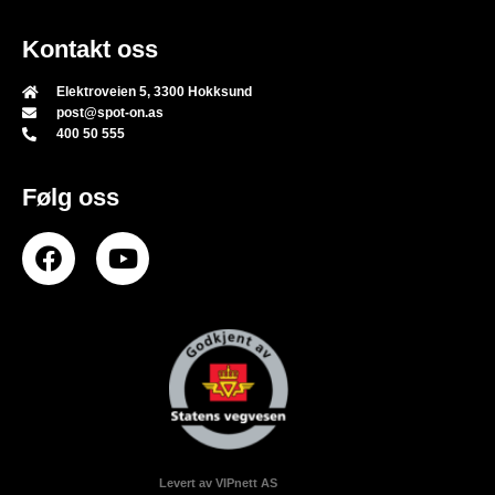
Kontakt oss
Elektroveien 5, 3300 Hokksund
post@spot-on.as
400 50 555
Følg oss
Levert av VIPnett AS