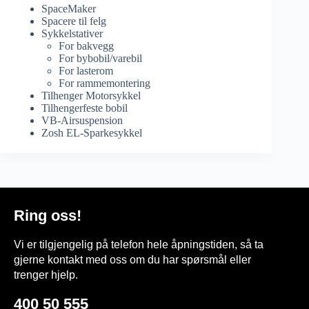
SpaceMaker
Spacere til felg
Sykkelstativer
For bakvegg
For bybobil/varebil
For lasterom
For rammemontering
Tilhenger Motorsykkel
Tilhengerfeste bobil
VB-Airsuspension
Zosh EL-Sparkesykkel
Ring oss!
Vi er tilgjengelig på telefon hele åpningstiden, så ta
gjerne kontakt med oss om du har spørsmål eller
trenger hjelp.
400 50 555