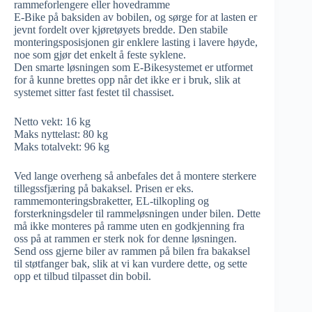
rammeforlengere eller hovedramme
E-Bike på baksiden av bobilen, og sørge for at lasten er
jevnt fordelt over kjøretøyets bredde. Den stabile
monteringsposisjonen gir enklere lasting i lavere høyde,
noe som gjør det enkelt å feste syklene.
Den smarte løsningen som E-Bikesystemet er utformet
for å kunne brettes opp når det ikke er i bruk, slik at
systemet sitter fast festet til chassiset.
Netto vekt: 16 kg
Maks nyttelast: 80 kg
Maks totalvekt: 96 kg
Ved lange overheng så anbefales det å montere sterkere
tillegssfjæring på bakaksel. Prisen er eks.
rammemonteringsbraketter, EL-tilkopling og
forsterkningsdeler til rammeløsningen under bilen. Dette
må ikke monteres på ramme uten en godkjenning fra
oss på at rammen er sterk nok for denne løsningen.
Send oss gjerne biler av rammen på bilen fra bakaksel
til støtfanger bak, slik at vi kan vurdere dette, og sette
opp et tilbud tilpasset din bobil.