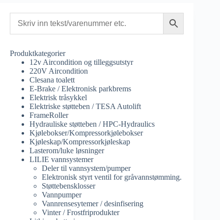
Produktkategorier
12v Aircondition og tilleggsutstyr
220V Aircondition
Clesana toalett
E-Brake / Elektronisk parkbrems
Elektrisk tråsykkel
Elektriske støtteben / TESA Autolift
FrameRoller
Hydrauliske støtteben / HPC-Hydraulics
Kjølebokser/Kompressorkjølebokser
Kjøleskap/Kompressorkjøleskap
Lasterom/luke løsninger
LILIE vannsystemer
Deler til vannsystem/pumper
Elektronisk styrt ventil for gråvannstømming.
Støttebensklosser
Vannpumper
Vannrensesytemer / desinfisering
Vinter / Frostfriprodukter