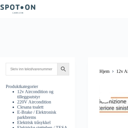
post@spot-on.as
400 50 555
Elektroveien 5, 3300 Hokksu
Hjem
12v Ai
Produktkategorier
12v Aircondition og
tilleggsutstyr
220V Aircondition
Clesana toalett
E-Brake / Elektronisk
parkbrems
Elektrisk tråsykkel
Elektriske støtteben / TESA