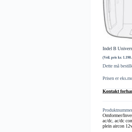
Indel B Universa
(Veil. pris kr. 1.190
Dette må bestill
Prisen er eks.m
Kontakt forhand
Produktnumme
Omformer/Invert
ac/dc
,
ac/dc con
plein aircon 12