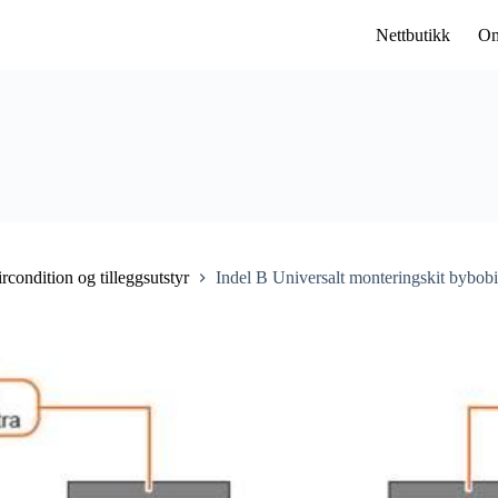
nd
Nettbutikk
Om
rcondition og tilleggsutstyr
Indel B Universalt monteringskit bybobil