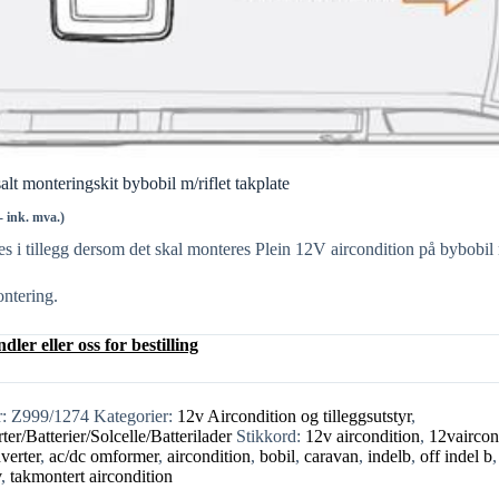
lt monteringskit bybobil m/riflet takplate
.- ink. mva.)
es i tillegg dersom det skal monteres Plein 12V aircondition på bybobil 
ontering.
ler eller oss for bestilling
r:
Z999/1274
Kategorier:
12v Aircondition og tilleggsutstyr
,
er/Batterier/Solcelle/Batterilader
Stikkord:
12v aircondition
,
12vaircon
verter
,
ac/dc omformer
,
aircondition
,
bobil
,
caravan
,
indelb
,
off indel b
v
,
takmontert aircondition