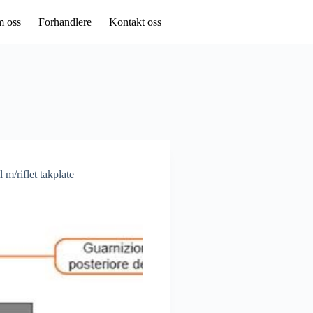
Forhandler login
kr
0
 oss
Forhandlere
Kontakt oss
 m/riflet takplate