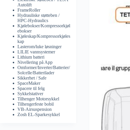
Autolift
FrameRoller
Hydrauliske støtteben /
HPC-Hydraulics
Kjølebokser/Kompressorkjøl
ebokser
Kjøleskap/Kompressorkjøles
kap
Lasterom/luke løsninger
LILIE vannsystemer
Lithium batteri
Nivellering på App
Omformer/Inverter/Batterier/
Solcelle/Batterilader
Sikkerhet / Safe
SpaceMaker
Spacere til felg
Sykkelstativer
Tilhenger Motorsykkel
Tilhengerfeste bobil
VB-Airsuspension
Zosh EL-Sparkesykkel