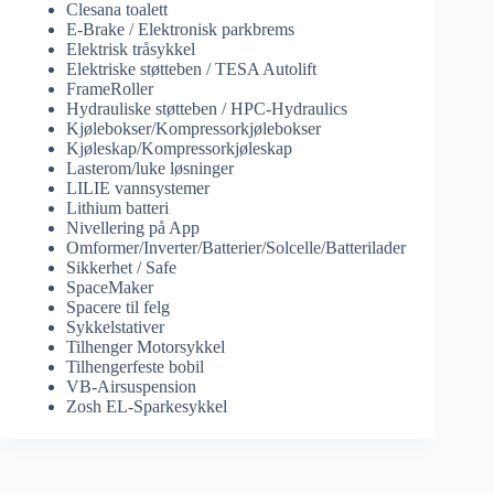
Clesana toalett
E-Brake / Elektronisk parkbrems
Elektrisk tråsykkel
Elektriske støtteben / TESA Autolift
FrameRoller
Hydrauliske støtteben / HPC-Hydraulics
Kjølebokser/Kompressorkjølebokser
Kjøleskap/Kompressorkjøleskap
Lasterom/luke løsninger
LILIE vannsystemer
Lithium batteri
Nivellering på App
Omformer/Inverter/Batterier/Solcelle/Batterilader
Sikkerhet / Safe
SpaceMaker
Spacere til felg
Sykkelstativer
Tilhenger Motorsykkel
Tilhengerfeste bobil
VB-Airsuspension
Zosh EL-Sparkesykkel