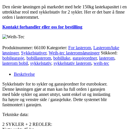
Den råeste løsningen på markedet med hele 150kg lastekapasitet i en
uttrekkbar reol med sykkelstativ for 2 sykler. Her er det bare å finne
orden i lasterommet.
Kontakt forhandler eller oss for bestilling
Produktnummer:
66100
Kategorier:
For lasterom
,
Lasterom/luke
løsninger
,
Sykkelstativer
,
Weih-tec lasteromsløsninger
Stikkord:
bobilgarasje
,
bobillasterom
,
bobilluke
,
garasjeordner
,
lasterom
,
lasterom bobil
,
sykkelstativ
,
sykkelstativ lasterom
,
weih-tec
Beskrivelse
Sykkelstativ for to sykler og garasjeordner for eurobokser.
Denne løsningen gjør at man kan ha full orden i garasjen
med både sykler og annet utstyr, samt enkel ut og innlasting
fra høyre og venstre side / garasjeluke. Dette systemet blir
fastmontert i garasjen.
Tekniske data:
2 SYKLER + 2 REOLER: