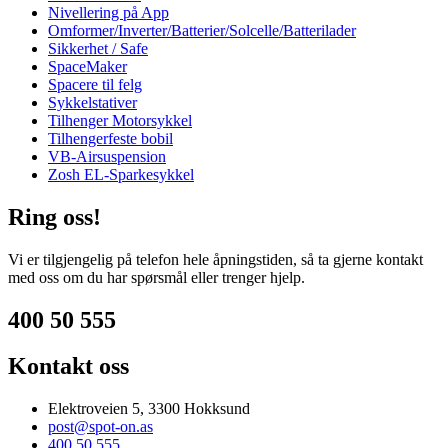
Nivellering på App
Omformer/Inverter/Batterier/Solcelle/Batterilader
Sikkerhet / Safe
SpaceMaker
Spacere til felg
Sykkelstativer
Tilhenger Motorsykkel
Tilhengerfeste bobil
VB-Airsuspension
Zosh EL-Sparkesykkel
Ring oss!
Vi er tilgjengelig på telefon hele åpningstiden, så ta gjerne kontakt
med oss om du har spørsmål eller trenger hjelp.
400 50 555
Kontakt oss
Elektroveien 5, 3300 Hokksund
post@spot-on.as
400 50 555