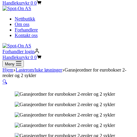
Handlekurv
kr
0
0
Nettbutikk
Om oss
Forhandlere
Kontakt oss
Forhandler login
Handlekurv
kr
0
0
Meny
Hjem
Lasterom/luke løsninger
Garasjeordner for eurobokser 2-
reoler og 2 sykler
🔍