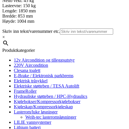
Netto vekt: 45 kg
Lasteevne: 150 kg
Lengde: 1850 mm
Bredde: 853 mm
Høyde: 1004 mm
Skriv inn tekst/varenummer etc.
×
Produktkategorier
12v Aircondition og tilleggsutstyr
220V Aircondition
Clesana toalett
E-Brake / Elektronisk parkbrems
Elektrisk tråsykkel
Elektriske støtteben / TESA Autolift
FrameRoller
Hydrauliske støtteben / HPC-Hydraulics
Kjølebokser/Kompressorkjølebokser
Kjøleskap/Kompressorkjøleskap
Lasterom/luke løsninger
Weih-tec lasteromsløsninger
LILIE vannsystemer
Lithium batteri