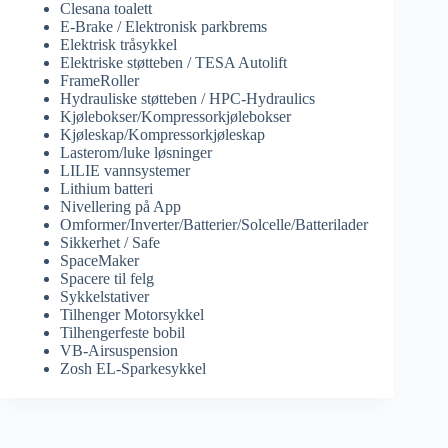
Clesana toalett
E-Brake / Elektronisk parkbrems
Elektrisk tråsykkel
Elektriske støtteben / TESA Autolift
FrameRoller
Hydrauliske støtteben / HPC-Hydraulics
Kjølebokser/Kompressorkjølebokser
Kjøleskap/Kompressorkjøleskap
Lasterom/luke løsninger
LILIE vannsystemer
Lithium batteri
Nivellering på App
Omformer/Inverter/Batterier/Solcelle/Batterilader
Sikkerhet / Safe
SpaceMaker
Spacere til felg
Sykkelstativer
Tilhenger Motorsykkel
Tilhengerfeste bobil
VB-Airsuspension
Zosh EL-Sparkesykkel