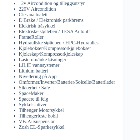
12v Aircondition og tilleggsutstyr
220V Aircondition
Clesana toalett
E-Brake / Elektronisk parkbrems
Elektrisk tråsykkel
Elektriske støtteben / TESA Autolift
FrameRoller
Hydrauliske støtteben / HPC-Hydraulics
Kjølebokser/Kompressorkjølebokser
Kjøleskap/Kompressorkjøleskap
Lasterom/luke løsninger
LILIE vannsystemer
Lithium batteri
Nivellering på App
Omformer/Inverter/Batterier/Solcelle/Batterilader
Sikkerhet / Safe
SpaceMaker
Spacere til felg
Sykkelstativer
Tilhenger Motorsykkel
Tilhengerfeste bobil
VB-Airsuspension
Zosh EL-Sparkesykkel