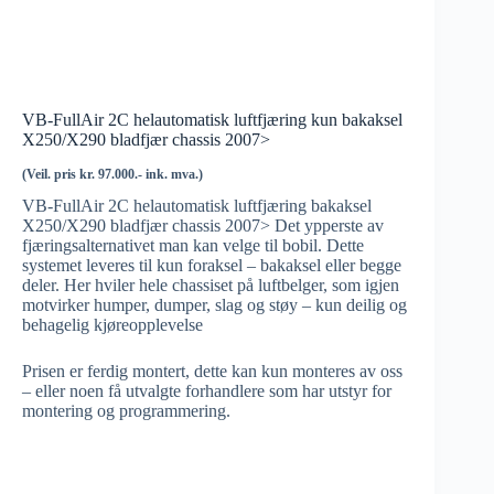
VB-FullAir 2C helautomatisk luftfjæring kun bakaksel
X250/X290 bladfjær chassis 2007>
(Veil. pris kr. 97.000.- ink. mva.)
VB-FullAir 2C helautomatisk luftfjæring bakaksel
X250/X290 bladfjær chassis 2007> Det ypperste av
fjæringsalternativet man kan velge til bobil. Dette
systemet leveres til kun foraksel – bakaksel eller begge
deler. Her hviler hele chassiset på luftbelger, som igjen
motvirker humper, dumper, slag og støy – kun deilig og
behagelig kjøreopplevelse
Prisen er ferdig montert, dette kan kun monteres av oss
– eller noen få utvalgte forhandlere som har utstyr for
montering og programmering.