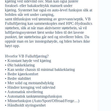
kjøring ved sidevind osv. Man kan også justere
foraksel- eller bakakseltrykk manuelt under
kjøring. Systemet har også en auto-level funksjon slik at
bobilen står rett under camping,
samt tiltfunksjon ved tømming av grovvann/septik. VB
Fulluftfjæring kan sammenkoples med HPC-Hydraulics
støtteben, slik at når man aktiviserer støttebein, så vil
luftfjæringssystemet først senke bilen til det laveste
punktet, før støttebeina går ned og nivellerer bilen. Da
oppnår man en lav innstegshøyde, og bilen heises ikke
høyt opp.
Hvorfor VB Fulluftfjæring?
• Konstant høyde ved kjøring
• Økt bakkeklaring
• Kan senke chassis til minimal bakkeklaring
• Bedre kjørekomfort
• Bedre stabilitet
• Mer solid og motstandsdyktig
• Hindrer krenging ved sidevind
• Automatisk nivellering
• Automatisk tanktømmingsfunksjon
• Minnefunksjon (Auto/Sport/Offroad/Ferge…)
• Håndholdt styringsenhet