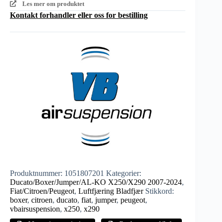
Les mer om produktet
Kontakt forhandler eller oss for bestilling
Produktnummer:
1051807201
Kategorier:
Ducato/Boxer/Jumper/AL-KO X250/X290 2007-2024
,
Fiat/Citroen/Peugeot
,
Luftfjæring Bladfjær
Stikkord:
boxer
,
citroen
,
ducato
,
fiat
,
jumper
,
peugeot
,
vbairsuspension
,
x250
,
x290