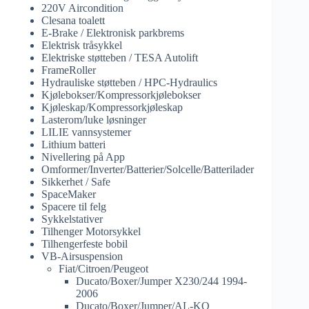
220V Aircondition
Clesana toalett
E-Brake / Elektronisk parkbrems
Elektrisk tråsykkel
Elektriske støtteben / TESA Autolift
FrameRoller
Hydrauliske støtteben / HPC-Hydraulics
Kjølebokser/Kompressorkjølebokser
Kjøleskap/Kompressorkjøleskap
Lasterom/luke løsninger
LILIE vannsystemer
Lithium batteri
Nivellering på App
Omformer/Inverter/Batterier/Solcelle/Batterilader
Sikkerhet / Safe
SpaceMaker
Spacere til felg
Sykkelstativer
Tilhenger Motorsykkel
Tilhengerfeste bobil
VB-Airsuspension
Fiat/Citroen/Peugeot
Ducato/Boxer/Jumper X230/244 1994-
2006
Ducato/Boxer/Jumper/AL-KO